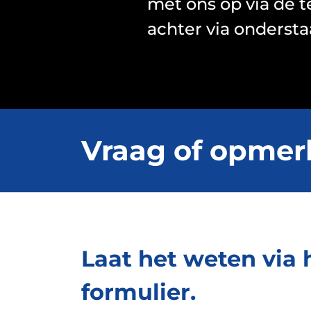
met ons op via de 
achter via onderst
Vraag of opmer
Laat het weten via 
formulier.