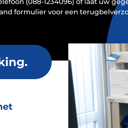
telefoon (088-1234096) of laat uw geg
aand formulier voor een terugbelverz
king.
het