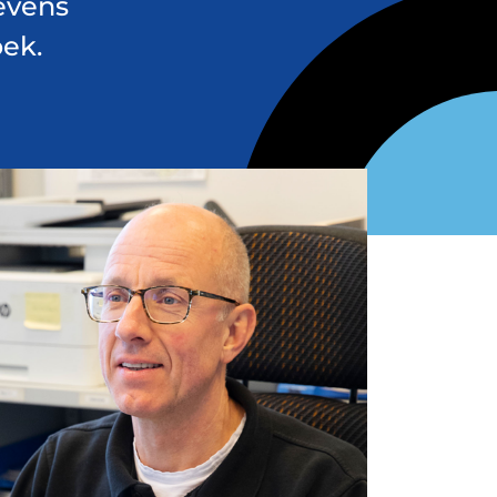
evens
oek.