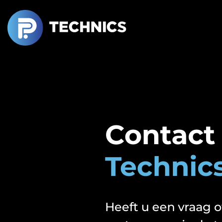
Overslaan
en
naar
de
inhoud
gaan
Contact
Technic
Heeft u een vraag 